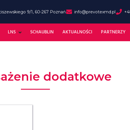
rciszewskiego 9/1, 60-267 Poznań
info@prevotexmd.pl
+4
LNS
SCHAUBLIN
AKTUALNOŚCI
PARTNERZY
ażenie dodatkowe