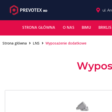
ul. A
STRONA GŁÓWNA
O NAS
BIMU
BRIKLIS
Strona główna
LNS
Wyposażenie dodatkowe
Wypos