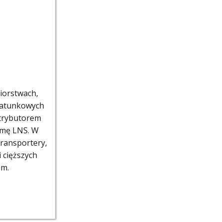
iorstwach,
gatunkowych
strybutorem
rmę LNS. W
transportery,
 cięższych
um.