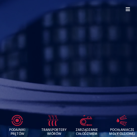
PODAJNIKI
TRANSPORTERY
ZARZĄDZANIE
POCHŁANIACZE
PRĘTÓW
WIÓRÓW
CHŁODZIWEM
MGŁY OLEJOWEJ