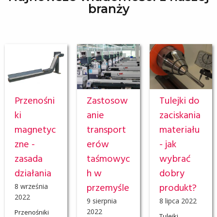
branży
Przenośni
Zastosow
Tulejki do
ki
anie
zaciskania
magnetyc
transport
materiału
zne -
erów
- jak
zasada
taśmowyc
wybrać
działania
h w
dobry
przemyśle
produkt?
8 września
2022
9 sierpnia
8 lipca 2022
2022
Przenośniki
Tulejki