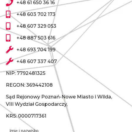
+48 61 650 36 16
+48 603 702 173
+48 607 329 053
+48 887 503 616
+48 693 704 199
+48 607 337 407
NIP: 7792481325
REGON: 369442108
Sąd Rejonowy Poznań-Nowe Miasto i Wilda,
VIII Wydział Gospodarczy,
KRS: 0000717361