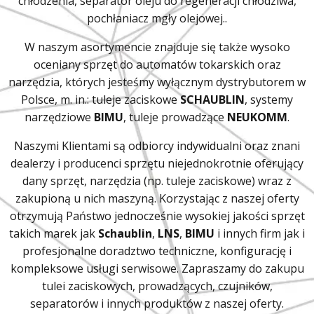
chłodzenia, separator oleju do regeneracji chłodziwa,
pochłaniacz mgły olejowej..
W naszym asortymencie znajduje się także wysoko
oceniany sprzęt do automatów tokarskich oraz
narzędzia, których jesteśmy wyłącznym dystrybutorem w
Polsce, m. in.: tuleje zaciskowe
SCHAUBLIN
, systemy
narzędziowe
BIMU
, tuleje prowadzące
NEUKOMM
.
Naszymi Klientami są odbiorcy indywidualni oraz znani
dealerzy i producenci sprzętu niejednokrotnie oferujący
dany sprzęt, narzędzia (np. tuleje zaciskowe) wraz z
zakupioną u nich maszyną. Korzystając z naszej oferty
otrzymują Państwo jednocześnie wysokiej jakości sprzęt
takich marek jak
Schaublin
,
LNS
,
BIMU
i innych firm jak i
profesjonalne doradztwo techniczne, konfigurację i
kompleksowe usługi serwisowe. Zapraszamy do zakupu
tulei zaciskowych, prowadzących, czujników,
separatorów i innych produktów z naszej oferty.